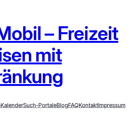
obil – Freizeit
isen mit
ränkung
n
Kalender
Such-Portale
Blog
FAQ
Kontakt
Impressum